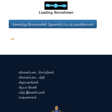
Leading Aircraftman
அனைத்து சேவைகளின் ஆணையிடப்படாத தரவரிசைகள்
திரும்ப
விமானப்படை செய்திகள்
விமானப்படை பற்றி
ஸ்தாபனங்கள்
மீடியா கேலரி
மற்ற இணைப்புகள்
சாதனைகள்