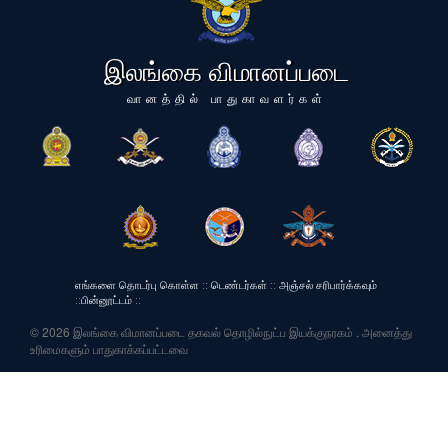
இலங்கை விமானப்படை
வானத்தில் பாதுகாவளர்கள்
எங்களை தொடர்பு கொள்ள
::
டெண்டர்கள்
::
அஞ்சல் சரிபார்க்கவும்
::
பின்னூட்டம்
::
© 2026 இலங்கை விமானப்படை தகவல் தொழில்நுட்ப இயக்குநரகம் . அனைத்து
உரிமைகளும் பாதுகாக்கப்பட்டவை