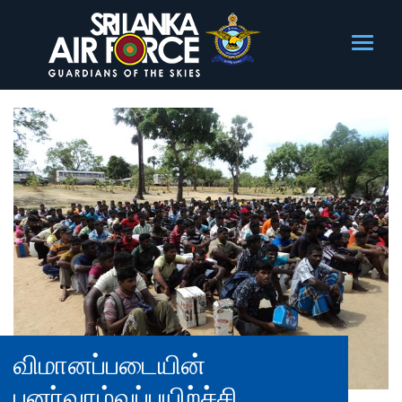
விமானப்படையின்
புனர்வாழ்வுப்பயிற்ச்சி