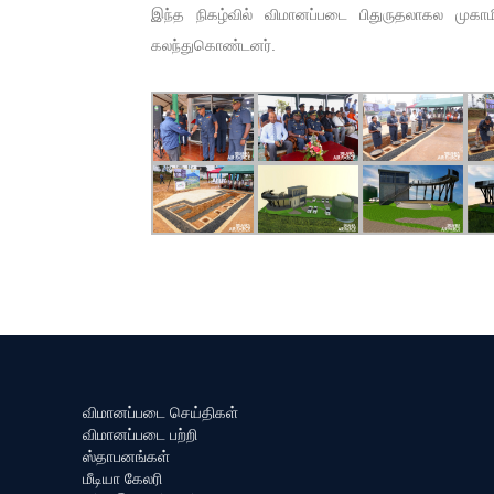
இந்த நிகழ்வில் விமானப்படை பிதுருதலாகல முகாம
கலந்துகொண்டனர்.
விமானப்படை செய்திகள்
விமானப்படை பற்றி
ஸ்தாபனங்கள்
மீடியா கேலரி