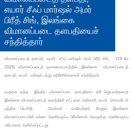
எயார் சீஃப் மார்ஷல் அமர்
பிரீத் சிங், இலங்கை
விமானப்படை தளபதியைச்
சந்தித்தார்
விமானப்படைத் தளபதி, எயார் சீஃப் மார்ஷல் அமர் பிரீத் சிங், (19 மே
2026) விமானப்படைத் தலைமையகத்தில், இலங்கை விமானப்படைத்
தளபதி, எயார் மார்ஷல் பந்து எதிரிசிங்கவைச் சந்தித்தார்.
வருகை தந்த இந்திய விமானப்படை தளபதியை ஸ்ரீ ஜெயவர்தனபுர
இலங்கை விமானப்படைத் தளத்தின் கட்டளை அதிகாரி, எயார் கொமடோர்
புத்திக பியசிறி, அவர்கள் வரவேற்றார். மேலும், இலங்கை
விமானப்படையின் வர்ண அணிவகுப்பு பிரிவினால் அவருக்கு அணிவகுப்பு
மரியாதை அளிக்கப்பட்டது.