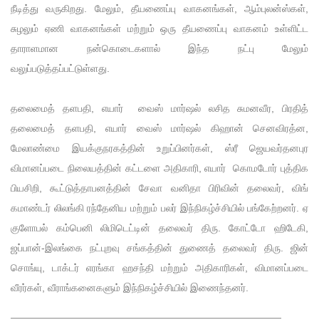
நீடித்து வருகிறது. மேலும், தீயணைப்பு வாகனங்கள், ஆம்புலன்ஸ்கள்,
சுழலும் ஏணி வாகனங்கள் மற்றும் ஒரு தீயணைப்பு வாகனம் உள்ளிட்ட
தாராளமான நன்கொடைகளால் இந்த நட்பு மேலும்
வலுப்படுத்தப்பட்டுள்ளது.
தலைமைத் தளபதி, எயார் வைஸ் மார்ஷல் லசித சுமனவீர, பிரதித்
தலைமைத் தளபதி, எயார் வைஸ் மார்ஷல் கிஹான் செனவிரத்ன,
மேலாண்மை இயக்குநரகத்தின் உறுப்பினர்கள், ஸ்ரீ ஜெயவர்தனபுர
விமானப்படை நிலையத்தின் கட்டளை அதிகாரி, எயார் கொமடோர் புத்திக
பியசிறி, கூட்டுத்தாபனத்தின் சேவா வனிதா பிரிவின் தலைவர், விங்
கமாண்டர் லிலங்கி ரந்தேனிய மற்றும் பலர் இந்நிகழ்ச்சியில் பங்கேற்றனர். ஏ
குளோபல் கம்பெனி லிமிடெட்டின் தலைவர் திரு. கோட்டோ ஹிடேகி,
ஜப்பான்-இலங்கை நட்புறவு சங்கத்தின் துணைத் தலைவர் திரு. ஜின்
சொங்யு, டாக்டர் எரங்கா ஹசந்தி மற்றும் அதிகாரிகள், விமானப்படை
வீரர்கள், வீராங்கனைகளும் இந்நிகழ்ச்சியில் இணைந்தனர்.