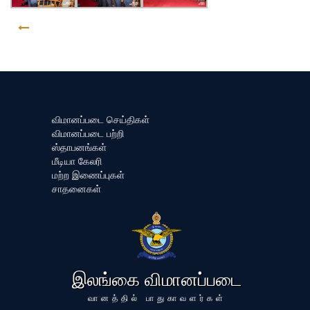
GO BACK
விமானப்படை செய்திகள்
விமானப்படை பற்றி
ஸ்தாபனங்கள்
மீடியா கேலரி
மற்ற இணைப்புகள்
சாதனைகள்
இலங்கை விமானப்படை
வானத்தில் பாதுகாவளர்கள்