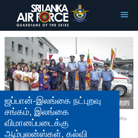
ஜப்பான்-இலங்கை நட்புறவு
சங்கம், இலங்கை
திரு.
விமானப்படைக்கு
ஆம்புலன்ஸ்கள், கல்வி