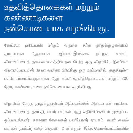
உதவித்தொகைகள் மற்றும்
கண்ணாடிகளை
நன்கொடையாக வழங்கியது.
கோட்டோ ஹிடேயாகி மற்றும் வருகை தந்த தூதுக்குழுவினரின்
தாராளமான ஆதரவுடன், ஜப்பான்-இலங்கை நட்புறவு சங்கம்,
விமானப்படைத் தலைமையகத்தில் நடைபெற்ற ஒரு விழாவில், இலங்கை
விமானப்படையின் சேவா வனிதா பிரிவிற்கு ஒரு ஆம்புலன்ஸ், தகுதியுள்ள
பள்ளி மாணவர்களுக்கான ஆறு கல்வி உதவித்தொகைகள் மற்றும் 200
ஜோடி கண்ணாடிகளை நன்கொடையாக வழங்கியது.
விழாவின் போது, ​​தூதுக்குழுவினர் ஆம்புலன்ஸின் அடையாளச் சாவியை
விமானப்படைத் தளபதி, எயார் மார்ஷல் பந்து எதிரிசிங்கவிடம் முறைப்படி
ஒப்படைத்தனர். சுகாதார சேவைகள் பணிப்பாளர் நாயகம், எயார் வைஸ்
மார்ஷல் (டாக்டர்) லலித் ஜெயவீர அவர்களும் இந்த கொண்டாட்டங்களில்