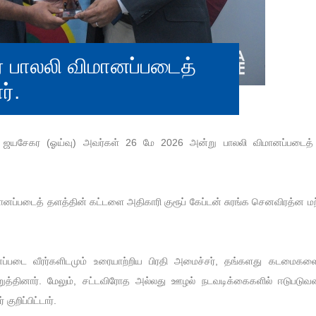
ர் பாலலி விமானப்படைத்
ர்.
ண ஜயசேகர (ஓய்வு) அவர்கள் 26 மே 2026 அன்று பாலலி விமானப்படைத் 
மானப்படைத் தளத்தின் கட்டளை அதிகாரி குரூப் கேப்டன் சுரங்க செனவிரத்ன ம
ப்படை வீரர்களிடமும் உரையாற்றிய பிரதி அமைச்சர், தங்களது கடமைகளை 
ுத்தினார். மேலும், சட்டவிரோத அல்லது ஊழல் நடவடிக்கைகளில் ஈடுபடுவதை
றிப்பிட்டார்.