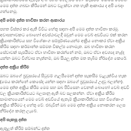
මෙම දත්ත ගබඩා කිරීමෙන් ඔබට වළක්වා ගත හැකි ආකාරය ද අපි බෙදා
ගන්නෙමු.
අපි මෙම දත්ත භාවිතා කරන ආකාරය
පහත විස්තර කර ඇති විවිධ හේතු සඳහා අපි මෙම දත්ත භාවිතා කරමු.
අවාසනාවකට බොහෝ අවස්ථාවලදී ඔවුන් මෙම වෙබ් අඩවියට එක් කරන
ක්‍රියාකාරීත්වය සහ විශේෂාංග සම්පූර්ණයෙන්ම අක්‍රිය නොකර ඒවා අක්‍රිය
කිරීම සඳහා කර්මාන්ත සම්මත විකල්ප නොමැත. ඔබ භාවිතා කරන
සේවාවක් සැපයීමට ඒවා භාවිතා කරන්නේ නම්, ඔබට ඒවා අවශ්‍යද නැද්ද
යන්න ඔබට විශ්වාස නැත්නම්, ඔබ සියලු දත්ත මත තැබීම නිර්දේශ කෙරේ.
දත්ත අක්‍රිය කිරීම
ඔබට ඔබගේ බ්‍රවුසරයේ සිටුවම් ගැලපීමෙන් දත්ත සැකසීම වැළැක්විය හැක
(මෙය කරන්නේ කෙසේද යන්න සඳහා ඔබගේ බ්‍රවුසරයේ උදවු බලන්න).
මෙම දත්ත අක්‍රිය කිරීම මෙම සහ ඔබ පිවිසෙන වෙනත් බොහෝ වෙබ් අඩවි
වල ක්‍රියාකාරීත්වයට බලපානු ඇති බව සලකන්න. ඒවා අක්‍රිය කිරීම
සාමාන්‍යයෙන් මෙම වෙබ් අඩවියේ ඇතැම් ක්‍රියාකාරීත්වය සහ විශේෂාංග
අක්‍රිය කිරීමට ද හේතු වේ. එබැවින් ඔබ මෙම දත්ත අක්‍රිය නොකරන ලෙස
නිර්දේශ කරනු ලැබේ.
අපි සැකසූ දත්ත
ඇතුළත් කිරීම් සම්බන්ධ දත්ත