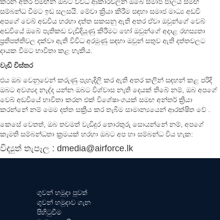
කරන අතර එමඟින් ඔබට විවිධ ආකාරවලින් ඔබේ සමාජ ජාලය සමඟ
සම්බන්ධ වීමට ඉඩ සලසයි. මේවා ක්‍රියා කිරීම සඳහා සමාජ මාධ්‍ය අඩවි
අපගේ වෙබ් අඩවිය හරහා දත්ත සකසනු ඇති අතර ඒවා ඔවුන්ගේ වෙබ්
අඩවියේ ඔබේ පැතිකඩ වැඩිදියුණු කිරීමට හෝ ඔවුන්ගේ අදාළ රහස්‍යතා
ප්‍රතිපත්තිවල දක්වා ඇති විවිධ අරමුණු සඳහා ඔවුන් සතුව ඇති දත්තවලට
දායක වීමට භාවිතා කළ හැකිය.
වැඩි විස්තර
එය ඔබ වෙනුවෙන් කරුණු පැහැදිලි කර ඇති අතර කලින් සඳහන් කළ පරිදි
ඔබට අවශ්‍යද නැද්ද යන්න ඔබට විශ්වාස නැති දෙයක් තිබේ නම්, ඔබ අපගේ
වෙබ් අඩවියේ භාවිතා කරන එක් විශේෂාංගයක් සමඟ අන්තර් ක්‍රියා
කරන්නේ නම් මෙම දත්ත සක්‍රීය කර තැබීම සාමාන්‍යයෙන් ආරක්ෂිත වේ .
කෙසේ වෙතත්, ඔබ තවමත් වැඩිදුර තොරතුරු සොයන්නේ නම්, අපගේ
කැමති සම්බන්ධතා ක්‍රමයක් හරහා ඔබට අප හා සම්බන්ධ විය හැක:
විද්‍යුත් තැපෑල : dmedia@airforce.lk
ගුවන් හමුදා පුවත්
ගුවන් හමුදාව ගැන
පිහිටුවීම