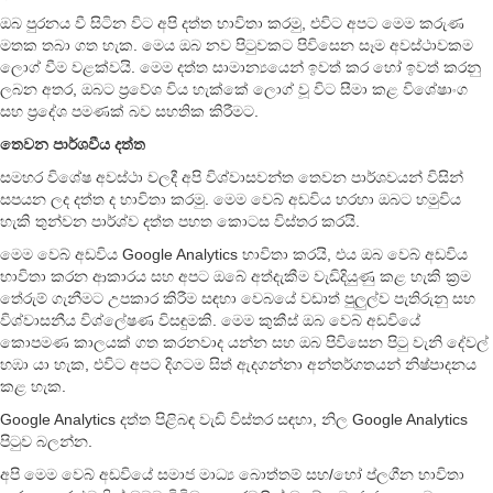
ඔබ පුරනය වී සිටින විට අපි දත්ත භාවිතා කරමු, එවිට අපට මෙම කරුණ
මතක තබා ගත හැක. මෙය ඔබ නව පිටුවකට පිවිසෙන සෑම අවස්ථාවකම
ලොග් වීම වළක්වයි. මෙම දත්ත සාමාන්‍යයෙන් ඉවත් කර හෝ ඉවත් කරනු
ලබන අතර, ඔබට ප්‍රවේශ විය හැක්කේ ලොග් වූ විට සීමා කළ විශේෂාංග
සහ ප්‍රදේශ පමණක් බව සහතික කිරීමට.
තෙවන පාර්ශවීය දත්ත
සමහර විශේෂ අවස්ථා වලදී අපි විශ්වාසවන්ත තෙවන පාර්ශවයන් විසින්
සපයන ලද දත්ත ද භාවිතා කරමු. මෙම වෙබ් අඩවිය හරහා ඔබට හමුවිය
හැකි තුන්වන පාර්ශ්ව දත්ත පහත කොටස විස්තර කරයි.
මෙම වෙබ් අඩවිය Google Analytics භාවිතා කරයි, එය ඔබ වෙබ් අඩවිය
භාවිතා කරන ආකාරය සහ අපට ඔබේ අත්දැකීම වැඩිදියුණු කළ හැකි ක්‍රම
තේරුම් ගැනීමට උපකාර කිරීම සඳහා වෙබයේ වඩාත් පුලුල්ව පැතිරුනු සහ
විශ්වාසනීය විශ්ලේෂණ විසඳුමකි. මෙම කුකීස් ඔබ වෙබ් අඩවියේ
කොපමණ කාලයක් ගත කරනවාද යන්න සහ ඔබ පිවිසෙන පිටු වැනි දේවල්
හඹා යා හැක, එවිට අපට දිගටම සිත් ඇදගන්නා අන්තර්ගතයන් නිෂ්පාදනය
කළ හැක.
Google Analytics දත්ත පිළිබඳ වැඩි විස්තර සඳහා, නිල Google Analytics
පිටුව බලන්න.
අපි මෙම වෙබ් අඩවියේ සමාජ මාධ්‍ය බොත්තම් සහ/හෝ ප්ලගීන භාවිතා