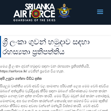
ශ්‍රී ලංකා ගුවන් හමුදාව සඳහා
රහස්‍යතා ප්‍රතිපත්තිය
මෙය ශ්‍රී ලංකා ගුවන් හමුදාව සඳහා වන රහස්‍යතා ප්‍රතිපත්තියයි,
https://airforce.lk/ වෙතින් ප්‍රවේශ විය හැක.
අපි උපුටා ගන්නා විවිධ දත්ත
සියලුම වෘත්තීය වෙබ් අඩවි වල සාමාන්‍ය පරිචයක් ලෙස මෙම වෙබ් අඩවිය
ඔබගේ අත්දැකීම වැඩිදියුණු කිරීම සඳහා ඔබගේ පරිගණකයට බාගත කරන
කුඩා ගොනු වන දත්ත භාවිතා කරයි. මෙම පිටුව ඔවුන් රැස් කරන තොරතුරු
මොනවාද, අප එය භාවිතා කරන්නේ කෙසේද සහ සමහර විට මෙම කුකීස්
ගබඩා කිරීමට අපට අවශ්‍ය වන්නේ මන්දැයි විස්තර කරයි. වෙබ් අඩවි
ක්‍රියාකාරීත්වයේ ඇතැම් අංග පහත හෙලීමට හෝ 'කැඩීමට' කෙසේ වෙතත්