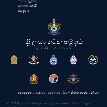
මාධ්‍ය ගැලරිය
වෙනත් සබැඳි
ජයග්‍රහන
ශ්‍රී ලංකා ගුවන් හමුදාව
ගුවනේ ආරක්‍ෂකයෝ
අප අමතන්න
::
ටෙන්ඩර්
::
පෙළගැස්ම
::
ඊමේල් පරීක්ෂා කරන්න
::
ප්‍රතිචාර
::
© 2026 ශ්‍රී ලංකා ගුවන් හමුදා තොරතුරු තාක්ෂණ අධ්‍යක්ෂකය . සියලුම