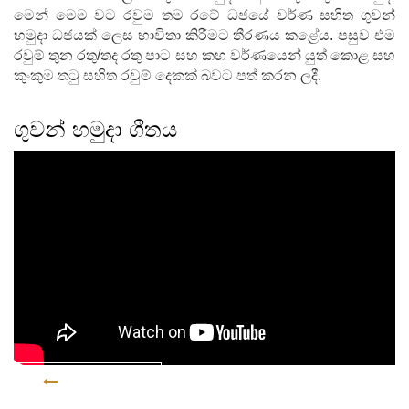
මෙන් මෙම වට රවුම තම රටේ ධජයේ වර්ණ සහිත ගුවන්
හමුදා ධජයක් ලෙස භාවිතා කිරීමට තීරණය කළේය. පසුව එම
රවුම් තුන රතු/තද රතු පාට සහ කහ වර්ණයෙන් යුත් කොළ සහ
කුංකුම තටු සහිත රවුම් දෙකක් බවට පත් කරන ලදී.
ගුවන් හමුදා ගීතය
ආපසු