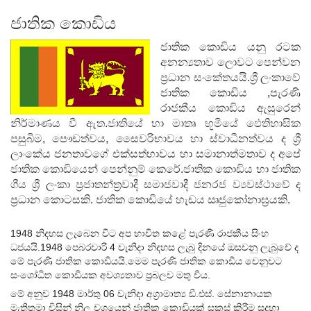
ජාතික කොඩිය
ජාතික කොඩිය යනු රටක
අනන්‍යතාව ලොවට පෙන්වන
ප්‍රධාන සංකේතයයි.ශ්‍රී ලංකාවේ
ජාතික කොඩිය ,පැරණි
රාජකීය කොඩිය ඇසුරෙන්
නිර්මාණය වී ඇත.ජාතියේ හා මාතෘ භූමියේ ඵෙතිහාසික
පසුබිම, පෞඩත්වය, සෛවරිභාවය හා ස්වාධීනත්වය ද ශ්‍රී
ලාංකේය ජනතාවගේ එක්සත්භාවය හා සමානාත්මතාව ද අපේ
ජාතික කොඩියෙන් පෙන්නුම් කෙරේ.ජාතික කොඩිය හා ජාතික
ගීය ශ්‍රී ලංකා ප්‍රජාතන්ත්‍රවාදී සමාජවාදී ජනරජ ව්‍යවස්ථාවේ ද
ප්‍රධාන කොටසකි. ජාතික කොඩියේ හැඩය ඍජුකෝනාඝ්‍රයකි.
1948 නිදහස ලැබෙන චිට අප භාචිත කළේ පැරණි රාජකීය සිංහ
ධජයයි.1948 පෙබරචාරි 4 චැනිදා නිදහස ලැබු දිනයේ ඔසචනු ලැබුචේ ද
මේ පැරණි ජාතික කොඩියයි.මෙම පැරණි ජාතික කොඩිය චෙනුචට
සංශෝධිත ‍කොඩියක අචශ්‍යතාච ප්‍රබලච මතු චිය.
මේ අනුච 1948 මාර්තු 06 චැනිදා අග්‍රාමාත්‍ය ඩී.එස්. සේනානායක
මැතිතුමා චිසින් නිල චශයෙන් ජාතික කොඩියක් සකස් කිරීම සදහා