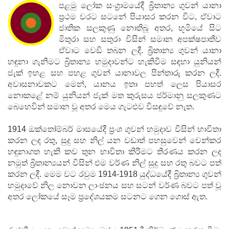
පළමු ලෝක සංග්‍රාමයේදී බ්‍රිතාන්‍ය ගුවන් යානා
ප්‍රථම වරට සටනේ පියාසර කරන විට, ඒවාට
ජාතික සලකුණු නොතිබූ අතර, භූමියේ සිට
මිතුරා සහ සතුරා විසින් සමාන අපක්ෂපාතීව
ඒවාට වෙඩි තබන ලදී. බ්‍රිතාන්‍ය ගුවන් යානා
හඳුනා ගැනීමට බ්‍රිතාන්‍ය හමුදාවන්ට හැකිවීම සඳහා යුනියන්
ජැක් ඉහළ සහ පහළ ගුවන් යානාවල පින්තාරු කරන ලදී.
අවාසනාවකට මෙන්, යානය ඉතා පහත් ලෙස පියාසර
නොකළේ නම් යුනියන් ජැක් මත කුරුසය ජර්මානු සලකුණට
බෙහෙවින් සමාන වූ අතර මෙය ගැටළුව විසඳුවේ නැත.
1914 ඔක්තෝම්බර් මාසයේදී ප්‍රංශ ගුවන් හමුදාව විසින් භාවිතා
කරන ලද රතු, සුදු සහ නිල් යන වඩාත් පහසුවෙන් වෙන්කර
හඳුනාගත හැකි කව තුන භාවිතා කිරීමට තීරණය කරන ලද
නමුත් බ්‍රිතාන්‍යයන් විසින් එම වර්ණ නිල් සුදු සහ රතු බවට පත්
කරන ලදී. මෙම වට රවුම 1914-1918 යුද්ධයේදී බ්‍රිතාන්‍ය ගුවන්
හමුදාවේ නිල නොවන ලාංඡනය සහ සටන් වර්ණ බවට පත් වූ
අතර ලෝකයේ සෑම ප්‍රදේශයකම සටනට ගෙන ගොස් ඇත.