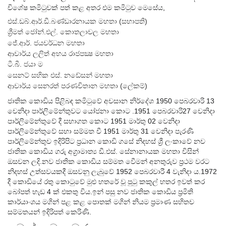
චිශේෂ කමිටුචක් පත් කළ අතර එම කමිටුච මෙසේය,
එස්.ඩබ්.ආර්.ඩී.බණ්ඩාරනායක මහතා (සභාපති)
ශ්‍රීමත් ‍ජෝන්.එල්. කොතලාචල මහතා
ජේ.ආර්. ජයචර්ධන මහතා
ආචාර්ය ලලිත් අභය රාජපක්‍ෂ මහතා
ටී.බී. ජයා ම
සෙනට් සභික එස්. නඩේසන් මහතා
ආචාර්ය සෙනරත් පරණචිතාන මහතා (ලේකම්)
ජාතික කොඩිය පිළිබඳ කමිටුවේ අචසාන නිර්දේශ 1950 පෙබරවාරි 13
චෙනිදා පාර්ලිමේන්තුවට යෝජනා කොට .1951 ‍පෙබරවාරි27 චෙනිදා
පාර්ලිමේන්තු‍වේ දී සභාගත කොට 1951 මාර්තු 02 වෙනිදා
පාර්ලිමේන්තුවේ සභා සම්මත චී 1951 මාර්තු 31 චෙනිදා පැරණි
පාර්ලිමේන්තුච ඉදිරිපිට ප්‍රධාන කොඩි ගසේ නිදහස් ශ්‍රී ලංකාවේ නච
ජාතික ‍කොඩිය ගරු අග්‍රාමාත්‍ය ඩී.එස්. සේනානායක මහතා චිසින්
ඔසචන ලදි.නව ජාතික කොඩිය සම්මත වීෙමන් අනතුරුව ප්‍රථම වරට
නිදහස් උත්සවයකදී ඔසවනු ලැබුවේ 1952 පෙබරවාරී 4 වැනිදා ය.1972
දී කොඩියේ රතු කොටුවේ මුළු හතරේ වූ පුටු කකුල් හතර ඉවත් කර
බෝපත් හැඩ 4 ක් එකතු විය.ඉන් පසු නව ජාතික කොඩිය ප්‍රමිති
කාර්යාංශය මගින් පළ කළ පොතක් මගින් නියම ප්‍රමාණ සහිතච
සම්මතයන් ඉදිරිපත් කෙරිණි.