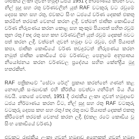
රාජකීය ලංකා ගුවන් හමුදා ධජය 1951 දී නිර්මාණය කරන විට,
නිල් සුදු සහ රතු වර්ණවලින් යුත් RAF වටකුරු වට රවුමේ
දෙපස කහ සහ රතු, එවකට සිංහ ධජයේ වර්ණ දෙකක් එකතු
කරමින් තරමක් වෙනස් කරන ලදී. වත්මන් ජාතික කොඩියේ
වර්ණ නිරූපණය කරන කොළ සහ කුංකුම පියාපත් සහිත රවුම්
තුන රතු / තද රතු සහ කහ වර්ණවලින් යුත් රවුම් දෙකක් බවට
පත් කරන ලදී. වත්මන් ගුවන් හමුදා වට රවුම, එහි පියාපත්
කපා, ජාතික කොඩියේ වර්ණ තවදුරටත් නිරූපණය කරන
නමුත් ජාතික කොඩියේ එම වර්ණවල පෙනුමේ අනුපාතය
නියෝජනය කරන වර්ණවල ප්‍රදේශය සහිත කේන්ද්‍රීය මුදු
හතරකින්.
RAF පත්‍රිකාවේ "සේවා රේගු" ප්‍රකාශ කරන්නේ ගණන් කළ
නොහැකි සංඛ්‍යාවක් එහි කීර්තිය පවත්වා ගනිමින් මිය ගිය
බවයි. කෙසේ වෙතත්, 1951 දී රාජකීය ලංකා ගුවන් හමුදාවේ
ධජය නිර්මාණය කරන විට, නිල් සුදු සහ රතු RAF වටකුරු
වටකුරු දෙපස කහ සහ රතු / තද රතු පාට පියාපත් දෙකක් එකතු
කිරීමෙන් තරමක් වෙනස් කරන ලදී. (එකල රටේ කොඩිය වූ
සිංහ කොඩියේ වර්ණ.)
එවකට රාජකීය ලංකා ගුවන් හමුදාව අනෙකුත් ගුවන් හමුදා