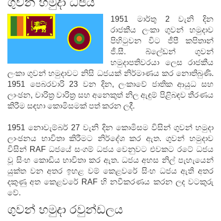
ගුවන් හමුදා ධජය
1951 මාර්තු 2 වැනි දින
රාජකීය ලංකා ගුවන් හමුදාව
පිහිටුවන විට ජීපී කපිතාන්
ජී.සී. බ්ලේඩන් ගුවන්
හමුදාපතිවරයා ලෙස රාජකීය
ලංකා ගුවන් හමුදාවට නිසි ධජයක් නිර්මාණය කර නොතිබුණි.
1951 පෙබරවාරි 23 වන දින, ලංකාවේ ජාතික ආයුධ සහ
ලාංඡන, චාරිත්‍ර වාරිත්‍ර සහ අනෙකුත් නිල ඇඳුම් පිළිබඳව තීරණය
කිරීම සඳහා කොමිසමක් පත් කරන ලදී.
1951 නොවැම්බර් 27 වැනි දින කොමිසම විසින් ගුවන් හමුදා
ලාංඡනය භාවිතා කිරීමට නිර්දේශ කර ඇත. ගුවන් හමුදාව
විසින් RAF ධජයේ සංගම් ධජය වෙනුවට එවකට රටේ ධජය
වූ සිංහ කොඩිය භාවිතා කර ඇත. ධජය අහස නිල් පැහැයෙන්
යුක්ත වන අතර ඉහළ වම් කෙළවරේ සිංහ ධජය ඇති අතර
දකුණු අත කෙළවරේ RAF හි නවීකරණය කරන ලද වටකුරු
වේ.
ගුවන් හමුදා රවුන්ඩලය