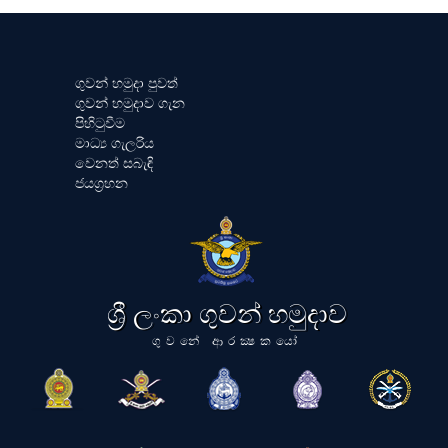
ගුවන් හමුදා පුවත්
ගුවන් හමුදාව ගැන
පිහිටුවීම
මාධ්‍ය ගැලරිය
වෙනත් සබැඳි
ජයග්‍රහන
ශ්‍රී ලංකා ගුවන් හමුදාව
ගුවනේ ආරක්‍ෂකයෝ