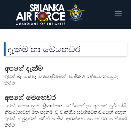
දැක්ම හා මෙහෙවර
අපගේ දැක්ම
ගුවන් බලය සපලව යෙදවීමේන් ජාතික ආරක්ෂාව තහවුරු
කිරීම
අපගේ
මෙහෙවර
ගුවන් මෙහෙයුම් ක්‍රියාත්මක කරවීමෙහිලා අපගේ සුවිශේෂී
නිපුණතාවන් මත පදනම් වූ වෘත්තිය සුවිශිෂ්ටතාවයෙන් අනූන
ගුවන් හමුදාවක් මගින් ජාතිය ආරක්ෂක මෙහෙවර සාක්ෂාත්
කිරීම