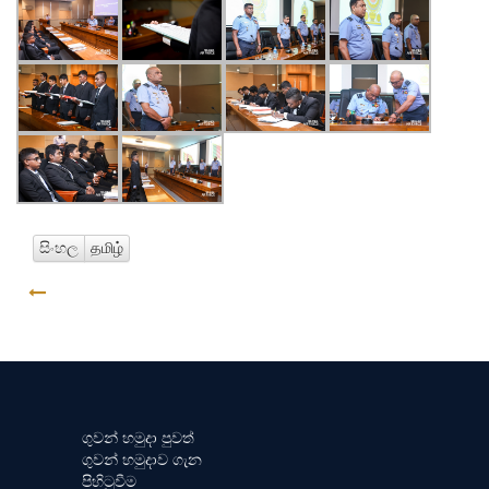
සිංහල
தமிழ்
GO BACK
ගුවන් හමුදා පුවත්
ගුවන් හමුදාව ගැන
පිහිටුවීම