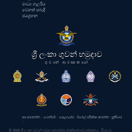
මාධ්‍ය ගැලරිය
වෙනත් සබැඳි
ජයග්‍රහන
ශ්‍රී ලංකා ගුවන් හමුදාව
ගුවනේ ආරක්‍ෂකයෝ
අප අමතන්න
::
ටෙන්ඩර්
::
පෙළගැස්ම
::
ඊමේල් පරීක්ෂා කරන්න
::
ප්‍රතිචාර
::
© 2026 ශ්‍රී ලංකා ගුවන් හමුදා තොරතුරු තාක්ෂණ අධ්‍යක්ෂකය . සියලුම