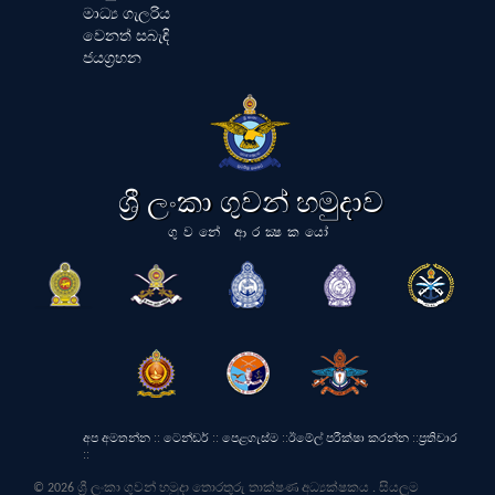
මාධ්‍ය ගැලරිය
වෙනත් සබැඳි
ජයග්‍රහන
ශ්‍රී ලංකා ගුවන් හමුදාව
ගුවනේ ආරක්‍ෂකයෝ
අප අමතන්න
::
ටෙන්ඩර්
::
පෙළගැස්ම
::
ඊමේල් පරීක්ෂා කරන්න
::
ප්‍රතිචාර
::
© 2026 ශ්‍රී ලංකා ගුවන් හමුදා තොරතුරු තාක්ෂණ අධ්‍යක්ෂකය . සියලුම