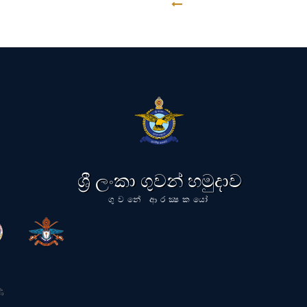
GO BACK
ශ්‍රී ලංකා ගුවන් හමුදාව
ගුවනේ ආරක්‍ෂකයෝ
ි