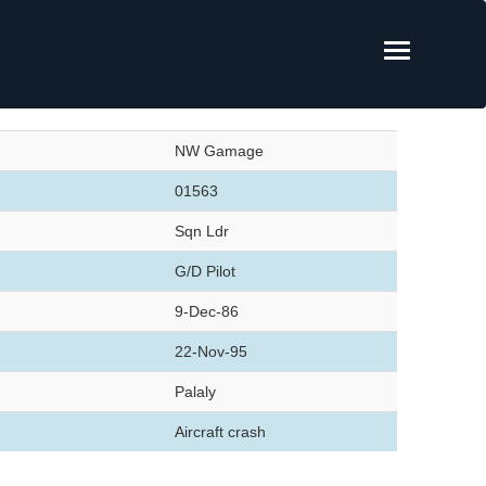
NW Gamage
01563
Sqn Ldr
G/D Pilot
9-Dec-86
22-Nov-95
Palaly
Aircraft crash