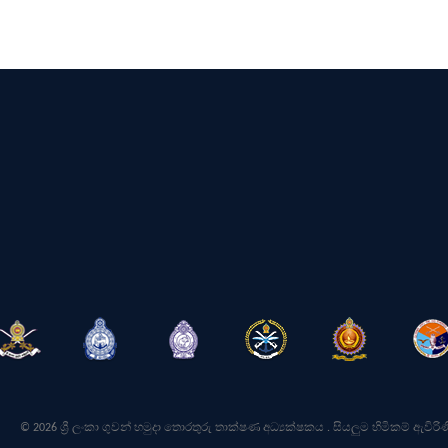
© 2026 ශ්‍රී ලංකා ගුවන් හමුදා තොරතුරු තාක්ෂණ අධ්‍යක්ෂකය . සියලුම හිමිකම් ඇවිරිණ