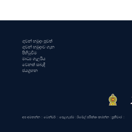
ගුවන් හමුදා පුවත්
ගුවන් හමුදාව ගැන
පිහිටුවීම
මාධ්‍ය ගැලරිය
වෙනත් සබැඳි
ජයග්‍රහන
අප අමතන්න
::
ටෙන්ඩර්
::
පෙළගැස්ම
::
ඊමේල් පරීක්ෂා කරන්න
::
ප්‍රතිචාර
::