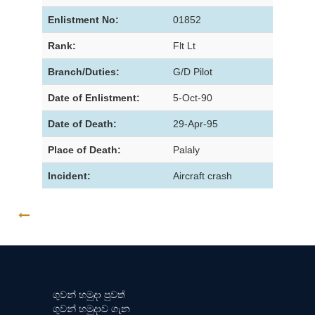
Enlistment No:
01852
Rank:
Flt Lt
Branch/Duties:
G/D Pilot
Date of Enlistment:
5-Oct-90
Date of Death:
29-Apr-95
Place of Death:
Palaly
Incident:
Aircraft crash
GO BACK
ගුවන් හමුදා පුවත්
ගුවන් හමුදාව ගැන