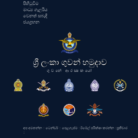
පිහිටුවීම
මාධ්‍ය ගැලරිය
වෙනත් සබැඳි
ජයග්‍රහන
ශ්‍රී ලංකා ගුවන් හමුදාව
ගුවනේ ආරක්‍ෂකයෝ
අප අමතන්න
::
ටෙන්ඩර්
::
පෙළගැස්ම
::
ඊමේල් පරීක්ෂා කරන්න
::
ප්‍රතිචාර
::