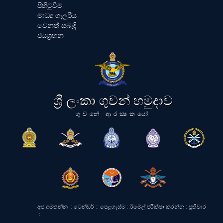
පිහිටුවීම
මාධ්‍ය ගැලරිය
වෙනත් සබැඳි
ජයග්‍රහන
ශ්‍රී ලංකා ගුවන් හමුදාව
ගුවනේ ආරක්‍ෂකයෝ
අප අමතන්න
::
ටෙන්ඩර්
::
පෙළගැස්ම
::
ඊමේල් පරීක්ෂා කරන්න
::
ප්‍රතිචාර
::