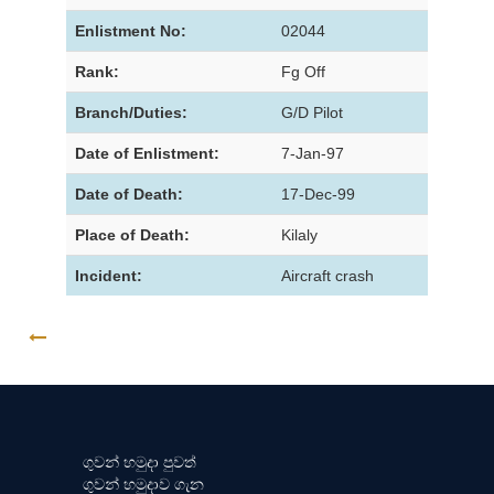
Enlistment No:
02044
Rank:
Fg Off
Branch/Duties:
G/D Pilot
Date of Enlistment:
7-Jan-97
Date of Death:
17-Dec-99
Place of Death:
Kilaly
Incident:
Aircraft crash
GO BACK
ගුවන් හමුදා පුවත්
ගුවන් හමුදාව ගැන