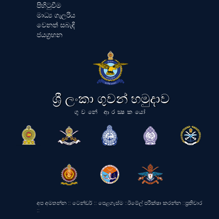
පිහිටුවීම
මාධ්‍ය ගැලරිය
වෙනත් සබැඳි
ජයග්‍රහන
ශ්‍රී ලංකා ගුවන් හමුදාව
ගුවනේ ආරක්‍ෂකයෝ
අප අමතන්න
::
ටෙන්ඩර්
::
පෙළගැස්ම
::
ඊමේල් පරීක්ෂා කරන්න
::
ප්‍රතිචාර
::