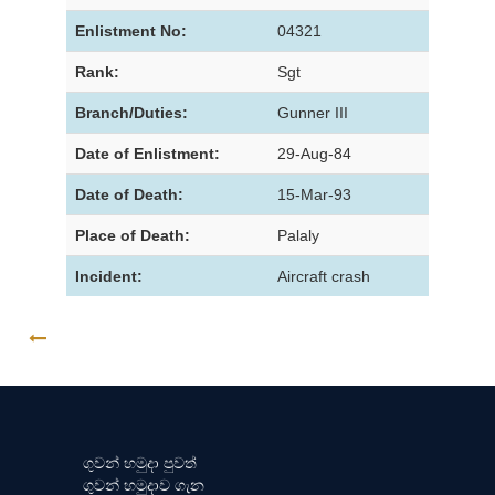
Enlistment No:
04321
Rank:
Sgt
Branch/Duties:
Gunner III
Date of Enlistment:
29-Aug-84
Date of Death:
15-Mar-93
Place of Death:
Palaly
Incident:
Aircraft crash
GO BACK
ගුවන් හමුදා පුවත්
ගුවන් හමුදාව ගැන