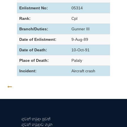
Enlistment No:
05314
Rank:
Cpl
Branch/Duties:
Gunner III
Date of Enlistment:
9-Aug-89
Date of Death:
10-Oct-91
Place of Death:
Palaly
Incident:
Aircraft crash
GO BACK
ගුවන් හමුදා පුවත්
ගුවන් හමුදාව ගැන