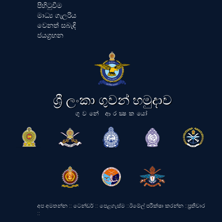
පිහිටුවීම
මාධ්‍ය ගැලරිය
වෙනත් සබැඳි
ජයග්‍රහන
ශ්‍රී ලංකා ගුවන් හමුදාව
ගුවනේ ආරක්‍ෂකයෝ
අප අමතන්න
::
ටෙන්ඩර්
::
පෙළගැස්ම
::
ඊමේල් පරීක්ෂා කරන්න
::
ප්‍රතිචාර
::