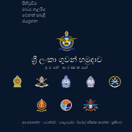
පිහිටුවීම
මාධ්‍ය ගැලරිය
වෙනත් සබැඳි
ජයග්‍රහන
ශ්‍රී ලංකා ගුවන් හමුදාව
ගුවනේ ආරක්‍ෂකයෝ
අප අමතන්න
::
ටෙන්ඩර්
::
පෙළගැස්ම
::
ඊමේල් පරීක්ෂා කරන්න
::
ප්‍රතිචාර
::