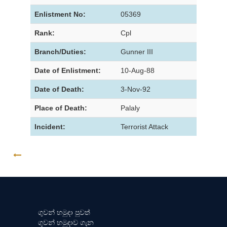
Enlistment No:
05369
Rank:
Cpl
Branch/Duties:
Gunner III
Date of Enlistment:
10-Aug-88
Date of Death:
3-Nov-92
Place of Death:
Palaly
Incident:
Terrorist Attack
GO BACK
ගුවන් හමුදා පුවත්
ගුවන් හමුදාව ගැන