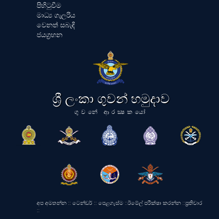
පිහිටුවීම
මාධ්‍ය ගැලරිය
වෙනත් සබැඳි
ජයග්‍රහන
ශ්‍රී ලංකා ගුවන් හමුදාව
ගුවනේ ආරක්‍ෂකයෝ
අප අමතන්න
::
ටෙන්ඩර්
::
පෙළගැස්ම
::
ඊමේල් පරීක්ෂා කරන්න
::
ප්‍රතිචාර
::