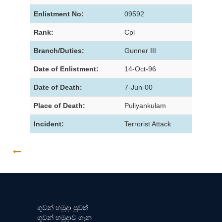
Enlistment No:
09592
Rank:
Cpl
Branch/Duties:
Gunner III
Date of Enlistment:
14-Oct-96
Date of Death:
7-Jun-00
Place of Death:
Puliyankulam
Incident:
Terrorist Attack
GO BACK
ගුවන් හමුදා පුවත්
ගුවන් හමුදාව ගැන