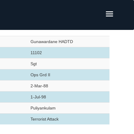
Gunawardane HADTD
11102
Sgt
Ops Grd II
2-Mar-88
1-Jul-98
Puliyankulam
Terrorist Attack