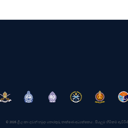
© 2026 ශ්‍රී ලංකා ගුවන් හමුදා තොරතුරු තාක්ෂණ අධ්‍යක්ෂකය . සියලුම හිමිකම් ඇවිරිණ