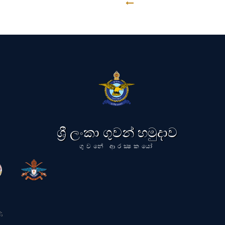
GO BACK
ශ්‍රී ලංකා ගුවන් හමුදාව
ගුවනේ ආරක්‍ෂකයෝ
ි