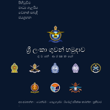
පිහිටුවීම
මාධ්‍ය ගැලරිය
වෙනත් සබැඳි
ජයග්‍රහන
ශ්‍රී ලංකා ගුවන් හමුදාව
ගුවනේ ආරක්‍ෂකයෝ
අප අමතන්න
::
ටෙන්ඩර්
::
පෙළගැස්ම
::
ඊමේල් පරීක්ෂා කරන්න
::
ප්‍රතිචාර
::