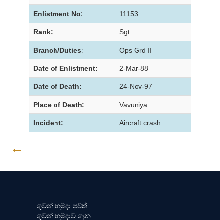
Enlistment No:
11153
Rank:
Sgt
Branch/Duties:
Ops Grd II
Date of Enlistment:
2-Mar-88
Date of Death:
24-Nov-97
Place of Death:
Vavuniya
Incident:
Aircraft crash
GO BACK
ගුවන් හමුදා පුවත්
ගුවන් හමුදාව ගැන