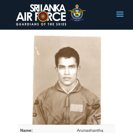
Name:
Arunashantha