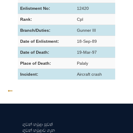
Enlistment No:
12420
Rank:
Cpl
Branch/Duties:
Gunner III
Date of Enlistment:
18-Sep-89
Date of Death:
19-Mar-97
Place of Death:
Palaly
Incident:
Aircraft crash
GO BACK
ගුවන් හමුදා පුවත්
ගුවන් හමුදාව ගැන