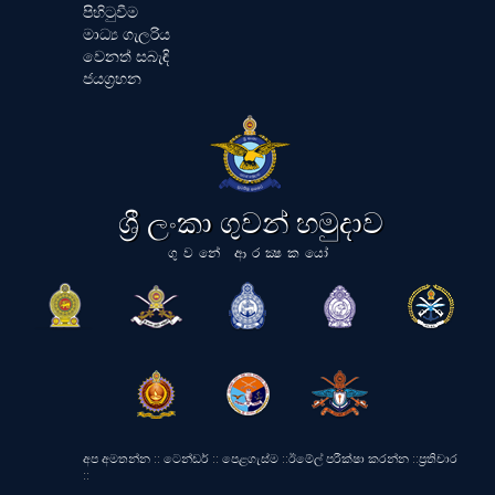
පිහිටුවීම
මාධ්‍ය ගැලරිය
වෙනත් සබැඳි
ජයග්‍රහන
ශ්‍රී ලංකා ගුවන් හමුදාව
ගුවනේ ආරක්‍ෂකයෝ
අප අමතන්න
::
ටෙන්ඩර්
::
පෙළගැස්ම
::
ඊමේල් පරීක්ෂා කරන්න
::
ප්‍රතිචාර
::