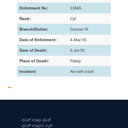
Enlistment No:
13665
Rank:
Cpl
Branch/Duties:
Gunner III
Date of Enlistment:
4-Mar-91
Date of Death:
5-Jul-92
Place of Death:
Palaly
Incident:
Aircraft crash
GO BACK
ගුවන් හමුදා පුවත්
ගුවන් හමුදාව ගැන