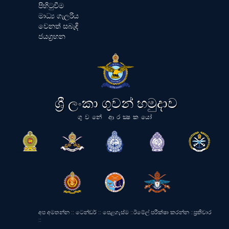
පිහිටුවීම
මාධ්‍ය ගැලරිය
වෙනත් සබැඳි
ජයග්‍රහන
ශ්‍රී ලංකා ගුවන් හමුදාව
ගුවනේ ආරක්‍ෂකයෝ
අප අමතන්න
::
ටෙන්ඩර්
::
පෙළගැස්ම
::
ඊමේල් පරීක්ෂා කරන්න
::
ප්‍රතිචාර
::