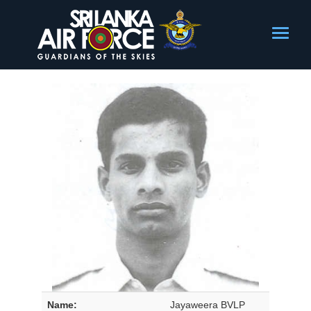
Name:
Jayaweera BVLP