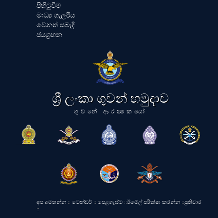
පිහිටුවීම
මාධ්‍ය ගැලරිය
වෙනත් සබැඳි
ජයග්‍රහන
ශ්‍රී ලංකා ගුවන් හමුදාව
ගුවනේ ආරක්‍ෂකයෝ
අප අමතන්න
::
ටෙන්ඩර්
::
පෙළගැස්ම
::
ඊමේල් පරීක්ෂා කරන්න
::
ප්‍රතිචාර
::