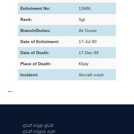
Enlistment No:
13686
Rank:
Sgt
Branch/Duties:
Air Guner
Date of Enlistment:
17-Jul-90
Date of Death:
17-Dec-99
Place of Death:
Kilaly
Incident:
Aircraft crash
GO BACK
ගුවන් හමුදා පුවත්
ගුවන් හමුදාව ගැන