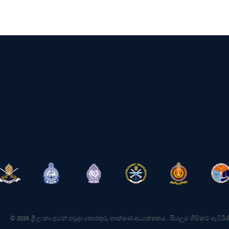
© 2026 ශ්‍රී ලංකා ගුවන් හමුදා තොරතුරු තාක්ෂණ අධ්‍යක්ෂකය . සියලුම හිමිකම් ඇවිරිණ