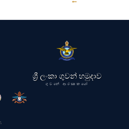
GO BACK
ශ්‍රී ලංකා ගුවන් හමුදාව
ගුවනේ ආරක්‍ෂකයෝ
ි