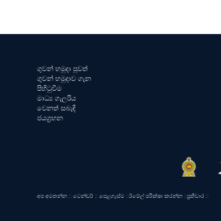
ගුවන් හමුදා පුවත්
ගුවන් හමුදාව ගැන
පිහිටුවීම
මාධ්‍ය ගැලරිය
වෙනත් සබැඳි
ජයග්‍රහන
අප අමතන්න
::
ටෙන්ඩර්
::
පෙළගැස්ම
::
ඊමේල් පරීක්ෂා කරන්න
::
ප්‍රතිචාර
::