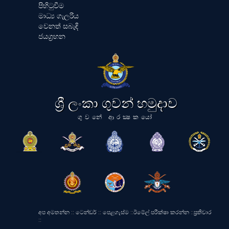
පිහිටුවීම
මාධ්‍ය ගැලරිය
වෙනත් සබැඳි
ජයග්‍රහන
ශ්‍රී ලංකා ගුවන් හමුදාව
ගුවනේ ආරක්‍ෂකයෝ
අප අමතන්න
::
ටෙන්ඩර්
::
පෙළගැස්ම
::
ඊමේල් පරීක්ෂා කරන්න
::
ප්‍රතිචාර
::