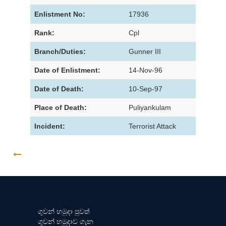
Enlistment No:
17936
Rank:
Cpl
Branch/Duties:
Gunner III
Date of Enlistment:
14-Nov-96
Date of Death:
10-Sep-97
Place of Death:
Puliyankulam
Incident:
Terrorist Attack
GO BACK
ගුවන් හමුදා පුවත්
ගුවන් හමුදාව ගැන