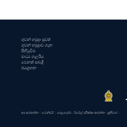
ගුවන් හමුදා පුවත්
ගුවන් හමුදාව ගැන
පිහිටුවීම
මාධ්‍ය ගැලරිය
වෙනත් සබැඳි
ජයග්‍රහන
අප අමතන්න
::
ටෙන්ඩර්
::
පෙළගැස්ම
::
ඊමේල් පරීක්ෂා කරන්න
::
ප්‍රතිචාර
::