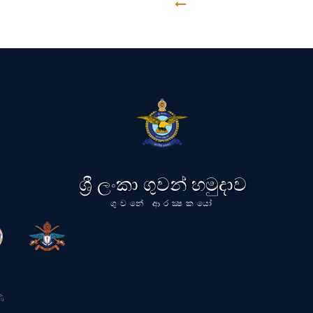
GO BACK
ශ්‍රී ලංකා ගුවන් හමුදාව
ගුවනේ ආරක්‍ෂකයෝ
ි