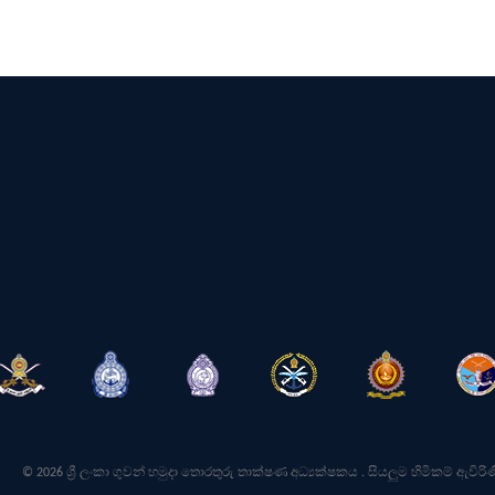
© 2026 ශ්‍රී ලංකා ගුවන් හමුදා තොරතුරු තාක්ෂණ අධ්‍යක්ෂකය . සියලුම හිමිකම් ඇවිරිණ