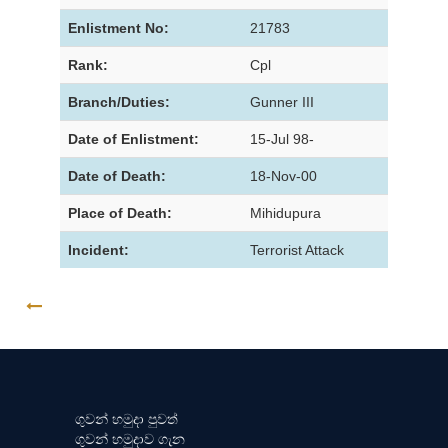
Enlistment No:
21783
Rank:
Cpl
Branch/Duties:
Gunner III
Date of Enlistment:
15-Jul 98-
Date of Death:
18-Nov-00
Place of Death:
Mihidupura
Incident:
Terrorist Attack
GO BACK
ගුවන් හමුදා පුවත්
ගුවන් හමුදාව ගැන