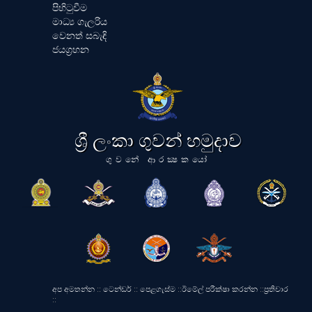
පිහිටුවීම
මාධ්‍ය ගැලරිය
වෙනත් සබැඳි
ජයග්‍රහන
ශ්‍රී ලංකා ගුවන් හමුදාව
ගුවනේ ආරක්‍ෂකයෝ
අප අමතන්න
::
ටෙන්ඩර්
::
පෙළගැස්ම
::
ඊමේල් පරීක්ෂා කරන්න
::
ප්‍රතිචාර
::