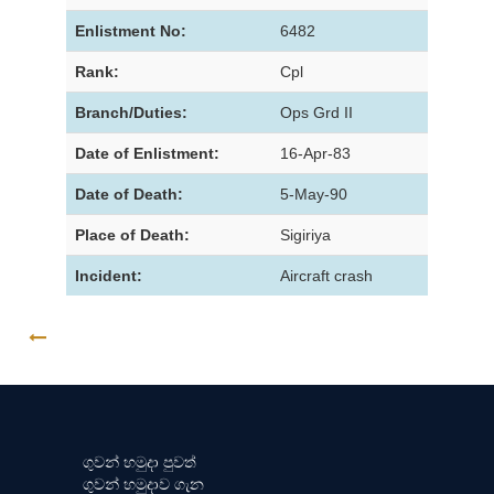
Enlistment No:
6482
Rank:
Cpl
Branch/Duties:
Ops Grd II
Date of Enlistment:
16-Apr-83
Date of Death:
5-May-90
Place of Death:
Sigiriya
Incident:
Aircraft crash
GO BACK
ගුවන් හමුදා පුවත්
ගුවන් හමුදාව ගැන