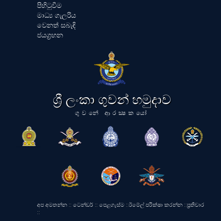
පිහිටුවීම
මාධ්‍ය ගැලරිය
වෙනත් සබැඳි
ජයග්‍රහන
ශ්‍රී ලංකා ගුවන් හමුදාව
ගුවනේ ආරක්‍ෂකයෝ
අප අමතන්න
::
ටෙන්ඩර්
::
පෙළගැස්ම
::
ඊමේල් පරීක්ෂා කරන්න
::
ප්‍රතිචාර
::