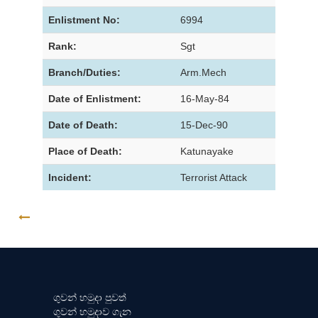
Enlistment No:
6994
Rank:
Sgt
Branch/Duties:
Arm.Mech
Date of Enlistment:
16-May-84
Date of Death:
15-Dec-90
Place of Death:
Katunayake
Incident:
Terrorist Attack
GO BACK
ගුවන් හමුදා පුවත්
ගුවන් හමුදාව ගැන