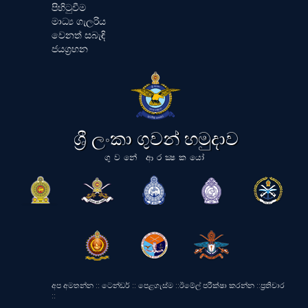
පිහිටුවීම
මාධ්‍ය ගැලරිය
වෙනත් සබැඳි
ජයග්‍රහන
ශ්‍රී ලංකා ගුවන් හමුදාව
ගුවනේ ආරක්‍ෂකයෝ
අප අමතන්න
::
ටෙන්ඩර්
::
පෙළගැස්ම
::
ඊමේල් පරීක්ෂා කරන්න
::
ප්‍රතිචාර
::