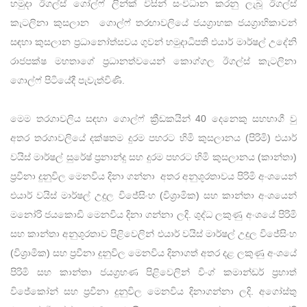
හමුදා ඊගල්ස් ගෝල්ෆ් ලින්ක් විසින් සංවිධාන කරනු ලැබූ ඊගල්ස්
කැටලිනා කුසලාන ගොල්ෆ් තරඟාවලියේ ජයග්‍රාහක ජයග්‍රාහිකාවන්
සඳහා කුසලාන ප්‍රධානෝත්සවය ගුවන් හමුදාධිපති එයාර් මාර්ෂල් උදේනි
රාජපක්ෂ මහතාගේ ප්‍රධානත්වයෙන් කොග්ගල ඊගල්ස් කැටලිනා
ගොල්ෆ් පිටියේදී පැවැත්විණි.
මෙම තරගාවලිය සඳහා ගොල්ෆ් ක්‍රීඩකයින් 40 දෙනෙකු සහභාගී වු
අතර තරගාවලියේ දක්ෂතම දුරම පහරට හිමි කුසලානය (පිරිමි) එයාර්
වයිස් මාර්ෂල් සුරේෂ් ප්‍රනාන්දු සහ දුරම පහරට හිමි කුසලානය (කාන්තා)
ප්‍රවීනා දුනුවිල මෙනවිය දිනා ගන්නා අතර අනුශූරතාවය පිරිමි අංශයෙන්
එයාර් වයිස් මාර්ෂල් උදුල විජේසිංහ (විශ්‍රාමික) සහ කාන්තා අංශයෙන්
මනෝරි ජයකොඩි මෙනවිය දිනා ගන්නා ලදි. ශුද්ධ ලකුණු අංශයේ පිරිමි
සහ කාන්තා අනුශූරතාව පිළිවෙලින් එයාර් වයිස් මාර්ෂල් උදුල විජේසිංහ
(විශ්‍රාමික) සහ ප්‍රවීනා දුනුවිල මෙනවිය දිනාගත් අතර දළ ලකුණු අංශයේ
පිරිමි සහ කාන්තා ජයග්‍රහණ පිළිවෙලින් විංග් කමාන්ඩර් ප්‍රභාත්
විජේකෝන් සහ ප්‍රවීනා දුනුවිල මෙනවිය දිනාගන්නා ලදි. අගෝස්තු