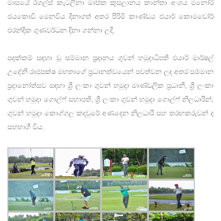
මාසයේ ඊගල්ස් කැටලිනා මාසික කුසලානය කාන්තා අංශය මනෝරි
ජයකොඩි මෙනවිය දිනාගත් අතර පිරිමි කාණ්ඩය එයාර් කොමඩෝර්
එරන්දික ගුණවර්ධන දිනා ගන්නා ලදි.
පදක්කම් සඳහා වූ සම්මාන ප්‍රදානය ගුවන් හමුදාධිපති එයාර් මාර්ෂල්
උදේනි රාජපක්ෂ මහතාගේ ප්‍රධානත්වයෙන් පවත්වන ලද අතර සම්මාන
ප්‍රදානෝත්සව සඳහා ශ්‍රී ලංකා ගුවන් හමුදා මාණ්ඩලික ප්‍රධානී, ශ්‍රී ලංකා
ගුවන් හමුදා ගොල්ෆ් සභාපති, ශ්‍රී ලංකා ගුවන් හමුදා ගොල්ෆ් නිලධාරීන්,
ගුවන් හමුදා කොග්ගල කදවුරේ අණදෙන නිලධාරී සහ තරඟකරුවන් ද
සහභාගී විය.