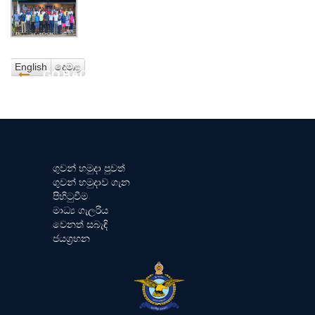
English
දෙමළ
GO BACK
ගුවන් හමුදා පුවත්
ගුවන් හමුදාව ගැන
පිහිටුවීම
මාධ්‍ය ගැලරිය
වෙනත් සබැඳි
ජයග්‍රහන