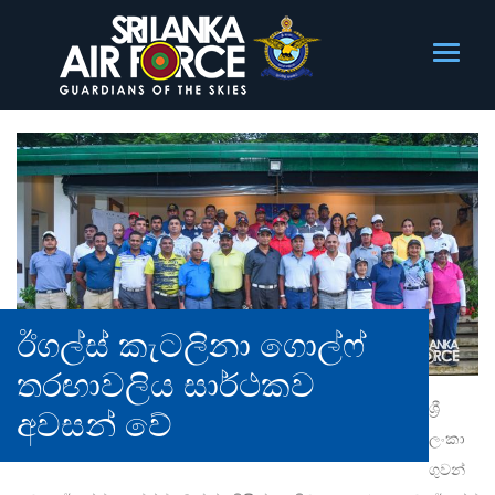
ඊගල්ස් කැටලිනා ගොල්ෆ්
තරඟාවලිය සාර්ථකව
ශ්‍රී
අවසන් වේ
ලංකා
ගුවන්