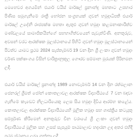
මෙහෙවර අගයමින් එයාර් වයිස් මාර්ෂල් ප්‍රනාන්දු මහතාට උපහාර
පිණිස සමුගැනීමේ රාත්‍රී භෝජන සංග්‍රහයක් ගුවන් හමුදාධිපති එයාර්
මාර්ෂල් උදේනි රාජපක්ෂ මහතා ඇතුළු ගුවන් හමුදා කළමනාකාරීත්ව
මණ්ඩලයේ සාමාජිකයින්ගේ සහභාගිත්වයෙන් පැවැත්විණි. අනතුරුව,
අවසන් වරට ආරක්ෂක මූලස්ථානයේ පිහිටි ගුවන් හමුදා මූලස්ථානයෙන්
පිටත්ව යාමට ප්‍රථම 2024 සැප්තැම්බර් 19 වන දින ශ්‍රී ලංකා ගුවන් හමුදා
වර්ණ පක්ෂාංගය විසින් චාරිත්‍රානුකූල ගෞරව සම්මාන මුරයක් පිරිනමන
ලදී.
එයාර් වයිස් මාර්ෂල් ප්‍රනාන්දු 1989 නොවැම්බර් 14 වන දින රත්මලාන
ජෙනරල් ශ්‍රීමත් ජෝන් කොතලාවල ආරක්ෂක විද්‍යාපීඨයේ 7 වන බඳවා
ගැනීමේ කැඩෙට් නිලධාරියෙකු ලෙස සිය හමුදා දිවිය ආරම්භ කළේය.
කොතලාවල ආරක්ෂක විද්‍යාපීඨයෙහි මූලික හමුදා සහ ශාස්ත්‍රීය කටයුතු
සම්පූර්ණ කිරීමෙන් අනතුරුව චීන වරායේ ශ්‍රී ලංකා ගුවන් හමුදා
විද්‍යාපීඨයේ මූලික සහ උසස් සැපයුම් පාඨමාලාව හදාරන ලද අතර එහිදී
ප්‍රථම ස්ථානය ලබා ගන්නා ලදී.