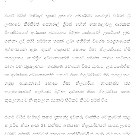
එයාර් වයිස් මාර්ෂල් තුෂාර ප්‍රනාන්දු අඛණ්ඩව තෙවැනි වරටත් ශ්‍රී
ලංකාවේ කීර්තිමත් ජෙනරාල් ශ්‍රීමත් ජෝන් කොතලාවල ආරක්‍ෂක
විද්‍යාපීඨයෙන් ආරක්‍ෂක අධ්‍යයනය පිළිබඳ ශාස්ත්‍රවේදී උපාධියක් ලබා
ගන්නා ලදී එහිදී සම්මාන හතක් ලබා ගනිමින් විශේෂ ජයග්‍රහණයක්
අත්කරගෙන ඇත. ගුවන් හමුදාවේ හොඳම ශිෂ්‍ය නිලධාරියාට හිමි
කුසලානය, ශාස්ත්‍රීය අධ්‍යයනයන්හි හොඳම සමස්ත කාර්ය සාධනය
සඳහා වන කුසලානය - තාක්ෂණ නොවන විෂය ධාරාව, ​​උපායමාර්ගික
හා ආරක්ෂක අධ්‍යයනයන්හි හොඳම ශිෂ්‍ය නිලධාරියාට හිමි කුසලානය,
හමුදා අධ්‍යයනයේ හොඳම ශිෂ්‍ය නිලධාරියා, නායකත්ව සහ
කළමනාකරණ හැකියාව පිළිබඳ දක්ෂතම ශිෂ්‍ය නිලධාරියා සඳහා
කුසලානය වැනි කුසලාන රැසකට හිමිකම් කීමට සමත් විය.
එයාර් වයිස් මාර්ෂල් තුෂාර ප්‍රනාන්දු අවිකරු වෘත්තිය වෙනුවෙන් කළ
කැපවීම නිසා අංක 31 කනිෂ්ඨ අණදෙන නිළධාරීන්ගේ පාඨමාලාවේ
විශිෂ්ට දස්කම් දක්වමින් කුසලතා අනුපිළිවෙලින් ප්‍රථම ස්ථානය ලබා