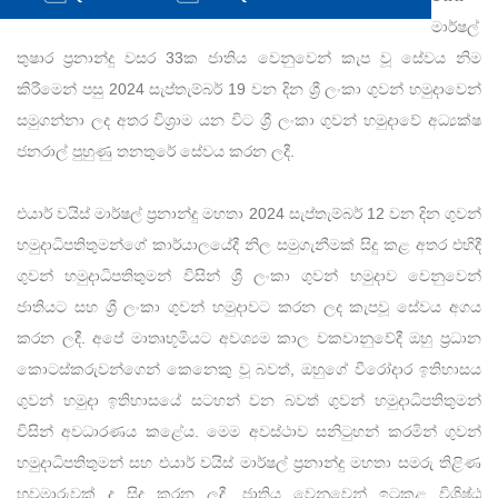
මාර්ෂල්
තුෂාර ප්‍රනාන්දු වසර 33ක ජාතිය වෙනුවෙන් කැප වූ සේවය නිම
කිරීමෙන් පසු 2024 සැප්තැම්බර් 19 වන දින ශ්‍රී ලංකා ගුවන් හමුදාවෙන්
සමුගන්නා ලද අතර විශ්‍රාම යන විට ශ්‍රී ලංකා ගුවන් හමුදාවේ අධ්‍යක්ෂ
ජනරාල් පුහුණු තනතුරේ සේවය කරන ලදී.
එයාර් වයිස් මාර්ෂල් ප්‍රනාන්දු මහතා 2024 සැප්තැම්බර් 12 වන දින ගුවන්
හමුදාධිපතිතුමන්ගේ කාර්යාලයේදී නිල සමුගැනීමක් සිදු කළ අතර එහිදී
ගුවන් හමුදාධිපතිතුමන් විසින් ශ්‍රී ලංකා ගුවන් හමුදාව වෙනුවෙන්
ජාතියට සහ ශ්‍රී ලංකා ගුවන් හමුදාවට කරන ලද කැපවූ සේවය අගය
කරන ලදී. අපේ මාතෘභූමියට අවශ්‍යම කාල වකවානුවේදී ඔහු ප්‍රධාන
කොටස්කරුවන්ගෙන් කෙනෙකු වූ බවත්, ඔහුගේ වීරෝදාර ඉතිහාසය
ගුවන් හමුදා ඉතිහාසයේ සටහන් වන බවත් ගුවන් හමුදාධිපතිතුමන්
විසින් අවධාරණය කළේය. මෙම අවස්ථාව සනිටුහන් කරමින් ගුවන්
හමුදාධිපතිතුමන් සහ එයාර් වයිස් මාර්ෂල් ප්‍රනාන්දු මහතා සමරු තිළිණ
හුවමාරුවක් ද සිදු කරන ලදී. ජාතිය වෙනුවෙන් ඉටුකළ විශිෂ්ඨ