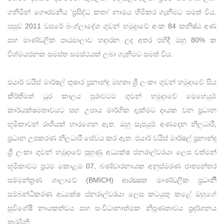
ගනිමින් ගෞරවනීය ‘ප්‍රසිද්ධ කතා’ නාමය හිමිකර ගැනීමට සමත් විය.
පසුව 2011 වසරේ බංග්ලාදේශ ගුවන් හමුදාවේ අංක 84 කනිෂ්ඨ අණ
සහ මාණ්ඩලික පාඨමාලාව හදාරන ලද අතර එහිදී ඔහු 80% ක
විශ්මයජනක සමස්ත සමස්ථයක් ලබා ගැනීමට සමත් විය.
එයාර් වයිස් මාර්ෂල් තුෂාර ප්‍රනාන්දු මහතා ශ්‍රී ලංකා ගුවන් හමුදාවේ සිය
කීර්තිමත් ධූර කාලය පුරාවටම ගුවන් හමුදාවේ මෙහෙයුම්
කාර්යක්ෂමතාවයට සහ උපාය මාර්ගික දැක්මට දායක වන ප්‍රධාන
භූමිකාවන් රාශියක් භාරගෙන ඇත. ඔහු සැපයුම් අණදෙන නිලධාරී,
ප්‍රධාන උපකරණ නිලධාරී සේවය කර ඇත. එයාර් වයිස් මාර්ෂල් ප්‍රනාන්දු
ශ්‍රී ලංකා ගුවන් හමුදාවේ පුහුණු අධ්‍යක්ෂ ජනරාල්වරයා ලෙස වත්මන්
භූමිකාවට ප්‍රථම කොළඹ 07, බණ්ඩාරනායක අනුස්මරණ ජාත්‍යන්තර
සම්මන්ත්‍රණ ශාලාවේ (BMICH) ආරක්‍ෂක මාණ්ඩලික ප්‍රධානිී
සම්බන්ධීකරණ අධ්‍යක්ෂ ජනරාල්වරයා ලෙස කටයුතු කළේ ඔහුගේ
සුවිශේෂී නායකත්වය සහ සංවිධානාත්මක නිපුණතාවය ප්‍රදර්ශනය
කරමිනි.