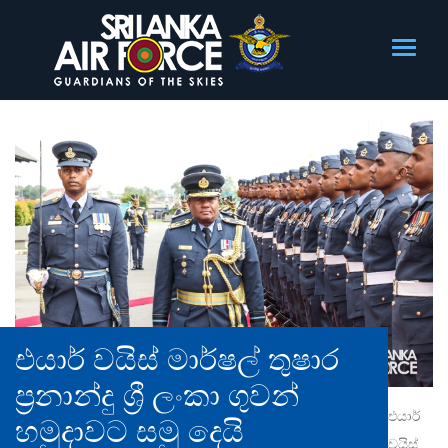
එයාර් වයිස් මාර්ෂල් තුෂාර
ප්‍රනාන්දු ශ්‍රී ලංකා ගුවන්
එයාර්
හමුදාවට සමු දෙයි
වයිස්