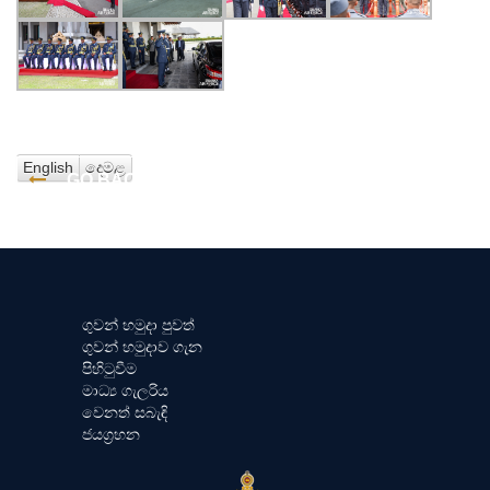
English
දෙමළ
GO BACK
ගුවන් හමුදා පුවත්
ගුවන් හමුදාව ගැන
පිහිටුවීම
මාධ්‍ය ගැලරිය
වෙනත් සබැඳි
ජයග්‍රහන