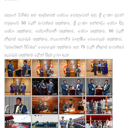
ඔහුගේ විශිෂ්ඨ සහ ආදර්ශමත් සේවය වෙනුවෙන් ඔහු ශ්‍රී ලංකා ගුවන්
හමුදාවේ 50 වැනි සංවත්සර පදක්කම, ශ්‍රී ලංකා සන්නද්ධ සේවා දිගු
සේවා පදක්කම, සේවාභිමානී පදක්කම, සේවා පදක්කම, 50 වැනි
නිදහස් සැමරුම් පදක්කම, නැගෙනහිර මානුෂීය මෙහෙයුම් පදක්කම,
"ඔපරේෂන් රිවිරැස" මෙහෙයුම් පදක්කම සහ 75 වැනි නිදහස් සංවත්සර
සැමරුම් පදක්කම් වලින් පිදුම් ලබා ඇත.