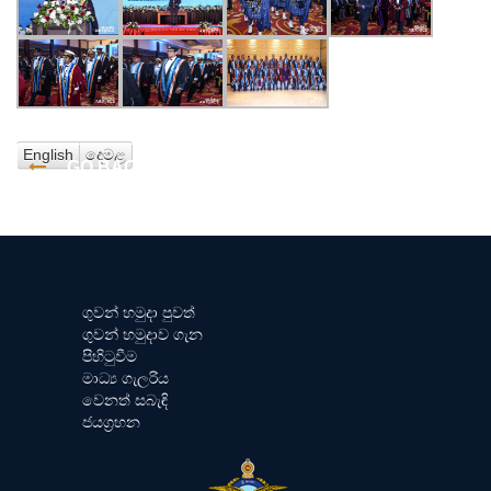
English
දෙමළ
GO BACK
ගුවන් හමුදා පුවත්
ගුවන් හමුදාව ගැන
පිහිටුවීම
මාධ්‍ය ගැලරිය
වෙනත් සබැඳි
ජයග්‍රහන