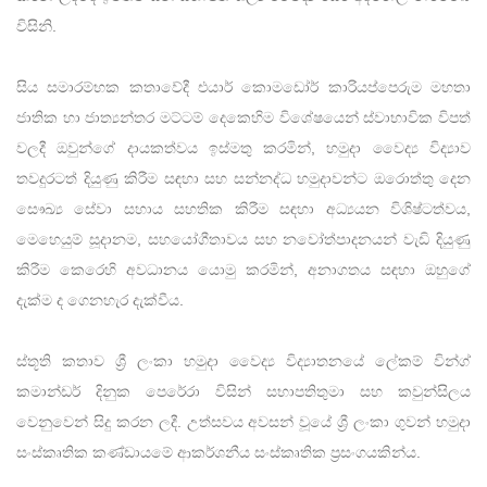
විසිනි.
සිය සමාරම්භක කතාවේදී එයාර් කොමඩෝර් කාරියප්පෙරුම මහතා
ජාතික හා ජාත්‍යන්තර මට්ටම් දෙකෙහිම විශේෂයෙන් ස්වාභාවික විපත්
වලදී ඔවුන්ගේ දායකත්වය ඉස්මතු කරමින්, හමුදා වෛද්‍ය විද්‍යාව
තවදුරටත් දියුණු කිරීම සඳහා සහ සන්නද්ධ හමුදාවන්ට ඔරොත්තු දෙන
සෞඛ්‍ය සේවා සහාය සහතික කිරීම සඳහා අධ්‍යයන විශිෂ්ටත්වය,
මෙහෙයුම් සූදානම, සහයෝගීතාවය සහ නවෝත්පාදනයන් වැඩි දියුණු
කිරීම කෙරෙහි අවධානය යොමු කරමින්, අනාගතය සඳහා ඔහුගේ
දැක්ම ද ගෙනහැර දැක්වීය.
ස්තූති කතාව ශ්‍රී ලංකා හමුදා වෛද්‍ය විද්‍යාතනයේ ලේකම් වින්ග්
කමාන්ඩර් දිනුක පෙරේරා විසින් සභාපතිතුමා සහ කවුන්සිලය
වෙනුවෙන් සිදු කරන ලදී. උත්සවය අවසන් වූයේ ශ්‍රී ලංකා ගුවන් හමුදා
සංස්කෘතික කණ්ඩායමේ ආකර්ශනීය සංස්කෘතික ප්‍රසංගයකින්ය.