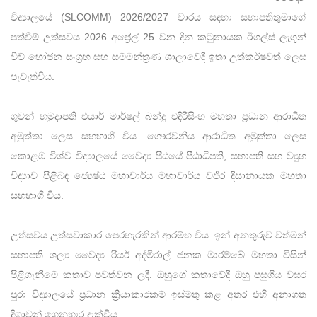
විද්‍යාලයේ (SLCOMM) 2026/2027 වාරය සඳහා සභාපතිතුමාගේ
පත්වීම් උත්සවය 2026 අප්‍රේල් 25 වන දින කටුනායක ඊගල්ස් ලැගූන්
වීව් භෝජන සංග්‍රහ සහ සම්මන්ත්‍රණ ශාලාවේදී ඉතා උත්කර්ෂවත් ලෙස
පැවැත්විය.
ගුවන් හමුදාපති එයාර් මාර්ෂල් බන්දු එදිරිසිංහ මහතා ප්‍රධාන ආරාධිත
අමුත්තා ලෙස සහභාගී විය. ගෞරවනීය ආරාධිත අමුත්තා ලෙස
කොළඹ විශ්ව විද්‍යාලයේ වෛද්‍ය පීඨයේ පීඨාධිපති, සභාපති සහ ව්‍යුහ
විද්‍යාව පිළිබඳ ජ්‍යෙෂ්ඨ මහාචාර්ය මහාචාර්ය වජිර දිසානායක මහතා
සහභාගී විය.
උත්සවය උත්සවාකාර පෙරහැරකින් ආරම්භ විය. ඉන් අනතුරුව වත්මන්
සභාපති ශල්‍ය වෛද්‍ය රියර් අද්මිරාල් ජනක මාරම්බේ මහතා විසින්
පිළිගැනීමේ කතාව පවත්වන ලදී. ඔහුගේ කතාවේදී ඔහු පසුගිය වසර
පුරා විද්‍යාලයේ ප්‍රධාන ක්‍රියාකාරකම් ඉස්මතු කළ අතර එහි අනාගත
දිශාවන් ගෙනහැර දැක්වීය.