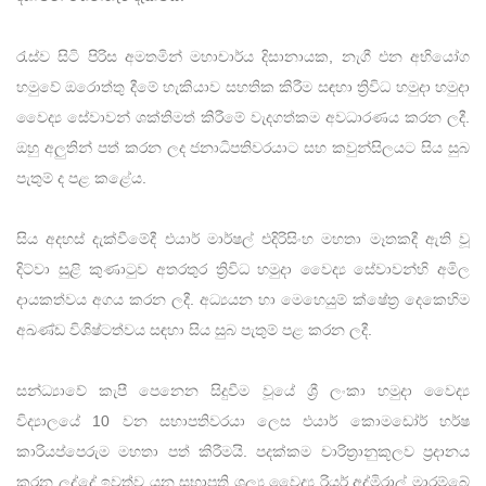
රැස්ව සිටි පිරිස අමතමින් මහාචාර්ය දිසානායක, නැගී එන අභියෝග
හමුවේ ඔරොත්තු දීමේ හැකියාව සහතික කිරීම සඳහා ත්‍රිවිධ හමුදා හමුදා
වෛද්‍ය සේවාවන් ශක්තිමත් කිරීමේ වැදගත්කම අවධාරණය කරන ලදී.
ඔහු අලුතින් පත් කරන ලද ජනාධිපතිවරයාට සහ කවුන්සිලයට සිය සුබ
පැතුම් ද පළ කළේය.
සිය අදහස් දැක්වීමේදී එයාර් මාර්ෂල් එදිරිසිංහ මහතා මෑතකදී ඇති වූ
දිට්වා සුළි කුණාටුව අතරතුර ත්‍රිවිධ හමුදා වෛද්‍ය සේවාවන්හි අමිල
දායකත්වය අගය කරන ලදී. අධ්‍යයන හා මෙහෙයුම් ක්ෂේත්‍ර දෙකෙහිම
අඛණ්ඩ විශිෂ්ටත්වය සඳහා සිය සුබ පැතුම් පළ කරන ලදී.
සන්ධ්‍යාවේ කැපී පෙනෙන සිදුවීම වූයේ ශ්‍රී ලංකා හමුදා වෛද්‍ය
විද්‍යාලයේ 10 වන සභාපතිවරයා ලෙස එයාර් කොමඩෝර් හර්ෂ
කාරියප්පෙරුම මහතා පත් කිරීමයි. පදක්කම චාරිත්‍රානුකූලව ප්‍රදානය
කරන ලද්දේ ඉවත්ව යන සභාපති ශල්‍ය වෛද්‍ය රියර් අද්මිරාල් මාරම්බේ