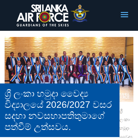
ශ්‍රී ලංකා හමුදා වෛද්‍ය
විද්‍යාලයේ 2026/2027 වසර
ශ්‍රී
සදහා නවසභාපතිතුමාගේ
ලංකා
පත්වීම් උත්සවය.
හමුදා
වෛද්‍ය