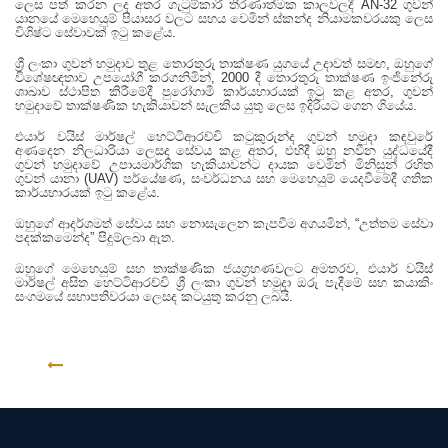
ලෙස පත් කරන ලද අතර ගැටුම්කාරී තීරණාත්මක කාලවලදී AN-32 ගුවන්
යානයේ මෙහෙයුම් පියාසර වලට සහය වෙමින් ස්කන්ද නියාමකවරයකු ලෙස
විශිෂ්ට සේවාවක් ඉටු කළේය.
ශ්‍රී ලංකා ගුවන් හමුදාව තුළ තොරතුරු තාක්ෂණ යුගයේ උදාවත් සමඟ, ඔහුගේ
විශේෂඥතාව උපයෝගී කරගනිමින්, 2000 දී තොරතුරු තාක්ෂණ ඉංජිනේරු
ශාඛාව ස්ථාපිත කිරීමේදී පුරෝගාමී කාර්යභාරයක් ඉටු කළ අතර, ගුවන්
හමුදාවේ තාක්ෂණික හැකියාවන් සැලකිය යුතු ලෙස ඉදිරියට ගෙන ගියේය.
එයාර් වයිස් මාර්ෂල් හෙට්ටිආරච්චි කටුකුරුන්ද ගුවන් හමුදා කඳවුරේ
අණදෙන නිලධාරියා ලෙසද සේවය කළ අතර, එහිදී ඔහු නවීන යුද්ධයේදී
ගුවන් හමුදාවේ උපායමාර්ගික හැකියාවන්ට දායක වෙමින් මිනිසුන් රහිත
ගුවන් යානා (UAV) පර්යේෂණ, සංවර්ධනය සහ මෙහෙයුම් යෙදවීමේදී ගතික
කාර්යභාරයක් ඉටු කළේය.
ඔහුගේ ආදර්ශමත් සේවය සහ නොසැලෙන කැපවීම අගයමින්, “උත්තම සේවා
පදක්කමෙන්ද” පිදුම්ලබා ඇත.
ඔහුගේ මෙහෙයුම් සහ තාක්ෂණික ජයග්‍රහණවලට අමතරව, එයාර් වයිස්
මාර්ෂල් අසිත හෙට්ටිආරච්චි ශ්‍රී ලංකා ගුවන් හමුදා ඔරු පැදීමේ සහ කයාකිං
සංගමයේ සභාපතිවරයා ලෙසද කටයුතු කරනු ලබයි.
ආපසු