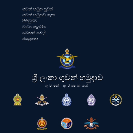
ගුවන් හමුදා පුවත්
ගුවන් හමුදාව ගැන
පිහිටුවීම
මාධ්‍ය ගැලරිය
වෙනත් සබැඳි
ජයග්‍රහන
ශ්‍රී ලංකා ගුවන් හමුදාව
ගුවනේ ආරක්‍ෂකයෝ