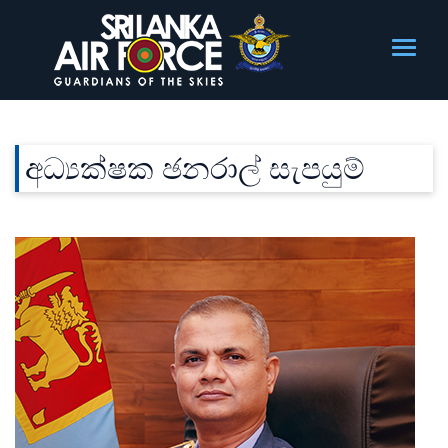
අධ්‍යක්ෂක ඡනරාල් සැපයුම්