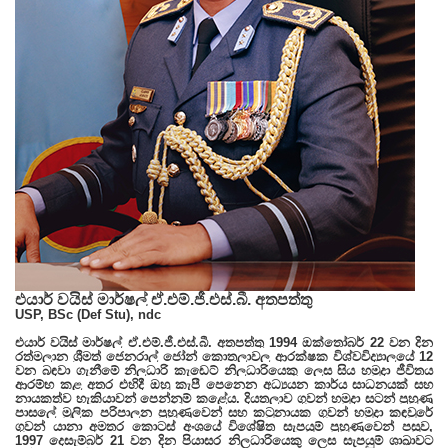
එයාර් වයිස් මාර්ෂල් ඒ.එම්.ජී.එස්.බී. අතපත්තු
USP, BSc (Def Stu), ndc
එයාර් වයිස් මාර්ෂල් ඒ.එම්.ජී.එස්.බී. අතපත්තු 1994 ඔක්තෝබර් 22 වන දින
රත්මලාන ශ්‍රීමත් ජෙනරාල් ජෝන් කොතලාවල ආරක්ෂක විශ්වවිද්‍යාලයේ 12
වන බඳවා ගැනීමේ නිලධාරි කැඩෙට් නිලධාරියෙකු ලෙස සිය හමුදා ජීවිතය
ආරම්භ කළ අතර එහිදී ඔහු කැපී පෙනෙන අධ්‍යයන කාර්ය සාධනයක් සහ
නායකත්ව හැකියාවන් පෙන්නුම් කළේය. දියතලාව ගුවන් හමුදා සටන් පුහුණු
පාසලේ මූලික පරිපාලන පුහුණුවෙන් සහ කටුනායක ගුවන් හමුදා කඳවුරේ
ගුවන් යානා අමතර කොටස් අංශයේ විශේෂිත සැපයුම් පුහුණුවෙන් පසුව,
1997 දෙසැම්බර් 21 වන දින පියාසර නිලධාරියෙකු ලෙස සැපයුම් ශාඛාවට