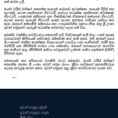
පත් කරන ලදී.
එයාර් වයිස් මාර්ෂල් අතපත්තු සැපයුම් ශාඛාවේ අධ්‍යක්ෂක, සැපයුම් පිරිස් සහ
සැලසුම්, ප්‍රධාන ප්‍රසම්පාදන නිලධාරී, අයවැය අධ්‍යක්ෂ, ප්‍රසම්පාදන අධීක්ෂණ
නිලධාරී, උපකරණ ප්‍රතිපාදන සහ ගිණුම්කරණ ඒකකයේ අණදෙන නිලධාරී,
ප්‍රධාන ආහාර සැපයුම් නිලධාරී ඇතුළු ප්‍රධාන තනතුරු රාශියක සේවය කර
ඇත. ඔහුගේ අත්දැකීම් සම්භාරය සහ උපායමාර්ගික ඥානය නිසා ඔහු ශ්‍රී ලංකා
ගුවන් හමුදාවේ සැපයුම් අධ්‍යක්ෂ ජෙනරාල් ලෙස පත් විය.
අඛණ්ඩ වෘත්තීය සංවර්ධනය කෙරෙහි දැඩි විශ්වාසයක් ඇති ඔහු, උසස් පුහුණු
වැඩසටහන් කිහිපයක් සාර්ථකව සම්පූර්ණ කර ඇති අතර, එහි අවසන් වූයේ
ශ්‍රී ලංකාවේ ජාතික ආරක්ෂක විද්‍යාලයෙන් උපාධිය ලබා ගැනීමෙනි, එහිදී ඔහු
එන්ඩීසී යන කීර්තිමත් නාමය ලබා ගත්තේය. ඔහුගේ නොසැලෙන කැපවීම
සහ ජාතියට කළ කීර්තිමත් සේවය වෙනුවෙන් උත්තම සේවා පදක්කම (USP)
පිරිනමා ඇත.
මෙහෙයුම් සහ පරිපාලන වගකීම් වලට අමතරව, එයාර් වයිස් මාර්ෂල්
අතපත්තු මහතා ශ්‍රී ලංකා ගුවන් හමුදා මලල ක්‍රීඩා සංචිතයේ සභාපතිවරයා
ලෙසද කටයුතු කරන අතර, ගුවන් හමුදාව තුළ ක්‍රීඩා සංවර්ධනයට දායක වේ.
ආපසු
ගුවන් හමුදා පුවත්
ගුවන් හමුදාව ගැන
පිහිටුවීම