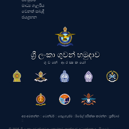
මාධ්‍ය ගැලරිය
වෙනත් සබැඳි
ජයග්‍රහන
ශ්‍රී ලංකා ගුවන් හමුදාව
ගුවනේ ආරක්‍ෂකයෝ
අප අමතන්න
::
ටෙන්ඩර්
::
පෙළගැස්ම
::
ඊමේල් පරීක්ෂා කරන්න
::
ප්‍රතිචාර
::