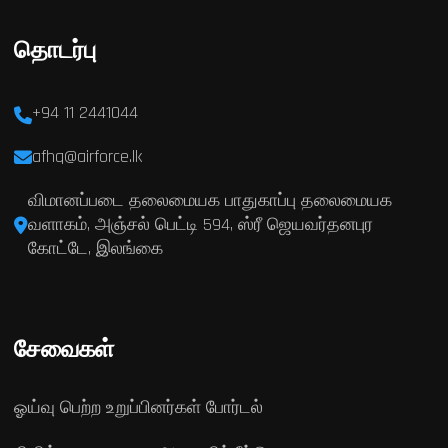
தொடர்பு
+94 11 2441044
afhq@airforce.lk
விமானப்படை தலைமையக பாதுகாப்பு தலைமையக
வளாகம், அஞ்சல் பெட்டி 594, ஸ்ரீ ஜெயவர்தனபுர
கோட்டே, இலங்கை
சேவைகள்
ஓய்வு பெற்ற உறுப்பினர்கள் போர்டல்