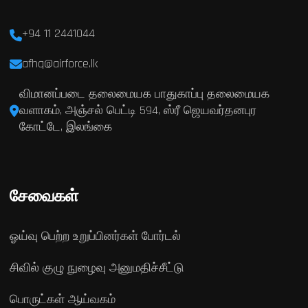
+94 11 2441044
afhq@airforce.lk
விமானப்படை தலைமையக பாதுகாப்பு தலைமையக
வளாகம், அஞ்சல் பெட்டி 594, ஸ்ரீ ஜெயவர்தனபுர
கோட்டே, இலங்கை
சேவைகள்
ஓய்வு பெற்ற உறுப்பினர்கள் போர்டல்
சிவில் குழு நுழைவு அனுமதிச்சீட்டு
பொருட்கள் ஆய்வகம்