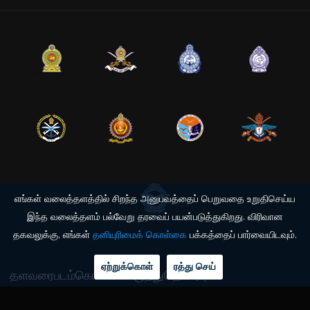
எங்கள் வலைத்தளத்தில் சிறந்த அனுபவத்தைப் பெறுவதை உறுதிசெய்ய
இந்த வலைத்தளம் பல்வேறு தரவைப் பயன்படுத்துகிறது. விரிவான
தகவலுக்கு, எங்கள்
தனியுரிமைக் கொள்கை
பக்கத்தைப் பார்வையிடவும்.
ஏற்றுக்கொள்
ரத்து செய்
தளவரைபடம்
கொள்கை
கருத்து
தொடர்பு
© 2026 இலங்கை விமானப்படை தகவல் தொழில்நுட்ப இயக்குநரகம். அனைத்து உரிமைகளும்