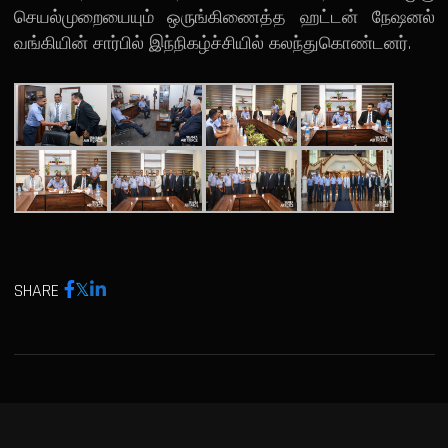
செயல்முறையையும் ஒருங்கிணைத்த ஹட்டன் நேஷனல்
வங்கியின் சார்பில் இந்நிகழ்ச்சியில் கலந்துகொண்டனர்.
SHARE