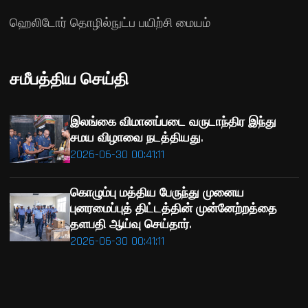
ஹெலிடோர் தொழில்நுட்ப பயிற்சி மையம்
சமீபத்திய செய்தி
இலங்கை விமானப்படை வருடாந்திர இந்து
சமய விழாவை நடத்தியது.
2026-06-30 00:41:11
கொழும்பு மத்திய பேருந்து முனைய
புனரமைப்புத் திட்டத்தின் முன்னேற்றத்தை
தளபதி ஆய்வு செய்தார்.
2026-06-30 00:41:11