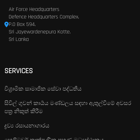
Air Force Headquarters
Defence Headquarters Complex,
P.O Box 594,
Sri Jayewardenepura Kotte,
Sri Lanka
SERVICES
විශ්‍රාමික සාමාජික සේවා පද්ධතිය
සිවිල් ගුවන් කාර්‍යය මණ්ඩලය සඳහා ඇතුල්වීමේ අවසර
පත්‍ර නිකුත් කිරීම
ද්‍රව්‍ය රසායනාගාරය