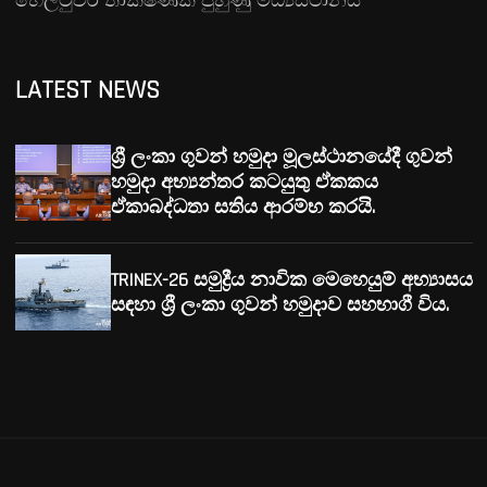
හෙලිටුවර් තාක්ෂණික පුහුණු මධ්‍යස්ථානය
LATEST NEWS
ශ්‍රී ලංකා ගුවන් හමුදා මූලස්ථානයේදී ගුවන්
හමුදා අභ්‍යන්තර කටයුතු ඒකකය
ඒකාබද්ධතා සතිය ආරම්භ කරයි.
TRINEX-26 සමුද්‍රීය නාවික මෙහෙයුම් අභ්‍යාසය
සඳහා ශ්‍රී ලංකා ගුවන් හමුදාව සහභාගී විය.