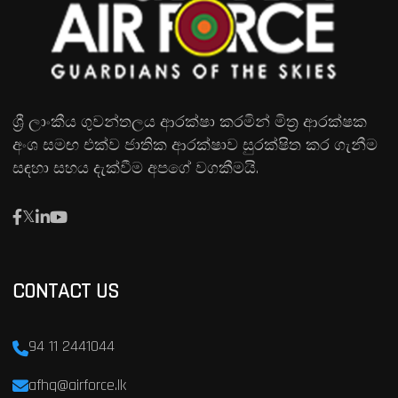
ශ්‍රී ලාංකීය ගුවන්තලය ආරක්ෂා කරමින් මිත්‍ර ආරක්ෂක
අංශ සමඟ එක්ව ජාතික ආරක්ෂාව සුරක්ෂිත කර ගැනීම
සඳහා සහය දැක්වීම අපගේ වගකීමයි.
CONTACT US
94 11 2441044
afhq@airforce.lk