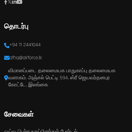
தொடர்பு
+94 11 2441044
afhq@airforce.lk
விமானப்படை தலைமையக பாதுகாப்பு தலைமையக
வளாகம், அஞ்சல் பெட்டி 594, ஸ்ரீ ஜெயவர்தனபுர
கோட்டே, இலங்கை
சேவைகள்
ஓய்வு பெற்ற உறுப்பினர்கள் போர்டல்