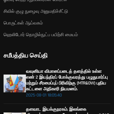
சிவில் குழு நுழைவு அனுமதிச்சீட்டு
பொருட்கள் ஆய்வகம்
ஹெலிடோர் தொழில்நுட்ப பயிற்சி மையம்
சமீபத்திய செய்தி
வவுனியா விமானப்படைத் தளத்தில் உள்ள
எண் 2 இயந்திரப் போக்குவரத்து பழுதுபார்ப்பு
மற்றும் சீரமைப்புப் பிரிவிற்கு (MTR&OW) புதிய
கட்டளை அதிகாரி நியமனம்.
2025-08-01 18:05:40
தளவாட இயக்குநரகம், இலங்கை