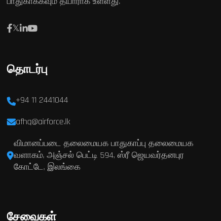
பாதுகாக்கவும் தயாராக உள்ளது.
தொடர்பு
+94 11 2441044
afhq@airforce.lk
விமானப்படை தலைமையக பாதுகாப்பு தலைமையக
வளாகம், அஞ்சல் பெட்டி 594, ஸ்ரீ ஜெயவர்தனபுர
கோட்டே, இலங்கை
சேவைகள்